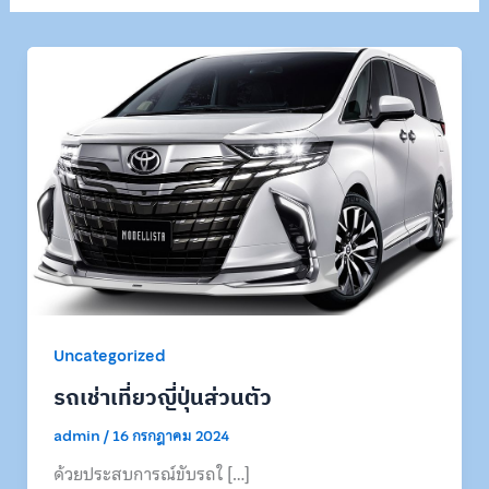
Uncategorized
รถเช่าเที่ยวญี่ปุ่นส่วนตัว
admin
/
16 กรกฎาคม 2024
ด้วยประสบการณ์ขับรถใ […]