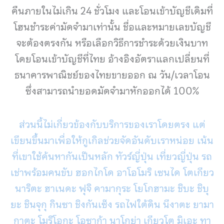
คืนภายในไม่เกิน 24 ชั่วโมง และโอนเข้าบัญชีเดิมที่
โฮนชำระค่ามัดจำมาเท่านั้น ชื่อและหมายเลขบัญชี
จะต้องตรงกัน หรือเลือกวิธีการชำระด้วยเงินบาท
โดยโอนเข้าบัญชีที่ไทย อ้างอิงอัตราแลกเปลี่ยนที่
ธนาคารพาณิชย์ของไทยขายออก ณ วัน/เวลาโอน
ซึ่งสามารถนำยอดมัดจำมาหักออกได้ 100%
ส่วนนี้ไม่เกี่ยวข้องกับบริการของเราโดยตรง แต่
เขียนขึ้นมาเพื่อให้กูเกิลช่วยจัดอันดับเราหน่อย เน้น
ที่เขาใช้ค้นหากันเป็นหลัก ทัวร์ญี่ปุ่น เที่ยวญี่ปุ่น รถ
เช่าพร้อมคนขับ ฮอกไกโด อาโอโมริ เซนได โตเกียว
นาริตะ ฮาเนดะ ฟุจิ คามากุระ โยโกฮามะ ชิบะ ชิบุ
ยะ ชินจุกุ กินซา ชิงกันเซ็ง รถไฟใต้ดิน นีงาตะ ยามา
กาตะ โมริโอกะ โอซาก้า นาโกย่า เกียวโต มิเอะ ทา