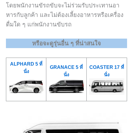
โดยพนักงานขัรถขับจะไม่ร่วมรับประเทานอา
หารกับลูกค้า และไม่ต้องเลี้ยงอาหารหรือเครื่อง
ดื่มใด ๆ แก่พนักงานขับรถ
หรือจะดูรุ่นอื่น ๆ ที่น่าสนใจ
ALPHARD 5 ที่
GRANACE 5 ที่
COASTER 17 ที่
นั่ง
นั่ง
นั่ง