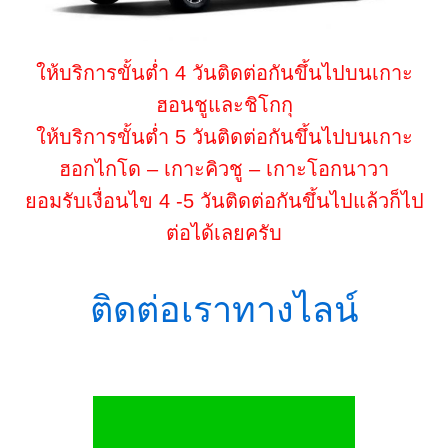
ให้บริการขั้นต่ำ 4 วันติดต่อกันขึ้นไปบนเกาะ
ฮอนชูและชิโกกุ
ให้บริการขั้นต่ำ 5 วันติดต่อกันขึ้นไปบนเกาะ
ฮอกไกโด – เกาะคิวชู – เกาะโอกนาวา
ยอมรับเงื่อนไข 4 -5 วันติดต่อกันขึ้นไปแล้วก็ไป
ต่อได้เลยครับ
ติดต่อเราทางไลน์