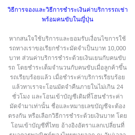
วิธีการจองและวิธีการชำระเงินค่าบริการรถเช่า
พร้อมคนขับในญี่ปุ่น
หากสนใจใช้บริการและยอมรับเงื่อนไขการใช้
รถทางเราขอเรียกชำระมัดจำเป็นบาท 10,000
บาท ส่วนค่าบริการชำระด้วยเงินเยนกับคนขับ
รถ โดยชำระเต็มจำนวนกับคนขับเมื่อลูกค้าขึ้น
รถเรียบร้อยแล้ว เมื่อชำระค่าบริการเรียบร้อย
แล้วทาเราจะโอนมัดจำคืนภายในไม่เกิน 24
ชั่วโมง และโอนเข้าบัญชีเดิมที่โฮนชำระค่า
มัดจำมาเท่านั้น ชื่อและหมายเลขบัญชีจะต้อง
ตรงกัน หรือเลือกวิธีการชำระด้วยเงินบาท โดย
โอนเข้าบัญชีที่ไทย อ้างอิงอัตราแลกเปลี่ยนที่
ธนาคารพาณิชย์ของไทยขายออก ณ วัน/เวลา